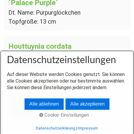
´Palace Purple´
Dt. Name: Purpurglöckchen
Topfgröße: 13 cm
Houttuynia cordata
Dt. Name: Eidechsenschwanz
Datenschutzeinstellungen
Topfgröße: 13 cm
Auf dieser Website werden Cookies genutzt. Sie können
alle Cookies akzeptieren oder nur bestimmte auswählen.
Sie können diese Einstellungen jederzeit ändern.
Hutchinsia alpina
Dt. Name: Alpen-Gemskresse
Alle ablehnen
Alle akzeptieren
Topfgröße: 13 cm
Cookie-Einstellungen
Datenschutzerklärung
|
Impressum