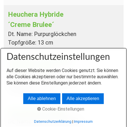
Heuchera Hybride
´Creme Brulee´
Dt. Name: Purpurglöckchen
Topfgröße: 13 cm
Datenschutzeinstellungen
Heuchera micrantha
´Palace Purple´
Auf dieser Website werden Cookies genutzt. Sie können
alle Cookies akzeptieren oder nur bestimmte auswählen.
Dt. Name: Purpurglöckchen
Sie können diese Einstellungen jederzeit ändern.
Topfgröße: 13 cm
Alle ablehnen
Alle akzeptieren
Cookie-Einstellungen
Houttuynia cordata
Dt. Name: Eidechsenschwanz
Datenschutzerklärung
|
Impressum